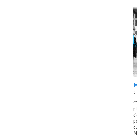
M
Ch
C’
pl
c’
p
o
M