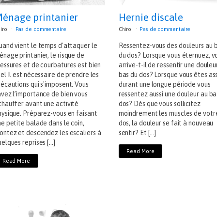
énage printanier
Hernie discale
iro
Pas de commentaire
Chiro
Pas de commentaire
uand vient le temps d'attaquer le
Ressentez-vous des douleurs au 
nage printanier, le risque de
du dos? Lorsque vous éternuez, v
lessures et de courbatures est bien
arrive-t-il de ressentir une douleu
el Il est nécessaire de prendre les
bas du dos? Lorsque vous êtes ass
récautions qui s'imposent. Vous
durant une longue période vous
avez l’importance de bien vous
ressentez aussi une douleur au ba
chauffer avant une activité
dos? Dès que vous sollicitez
hysique. Préparez-vous en faisant
moindrement les muscles de votr
e petite balade dans le coin,
dos, la douleur se fait à nouveau
ontez et descendez les escaliers à
sentir? Et […]
elques reprises […]
Read More
Read More