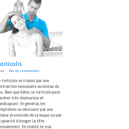
orticolis
iro
Pas de commentaire
 torticolis se traduit par une
ontraction musculaire au niveau du
u. Bien que bénin, le torticolis peut
’avérer très douloureux et
andicapant. En général, les
ymptômes se décrivent par une
aideur prononcée de la nuque ou une
ncapacité à bouger la tête
rmalement. En réalité, le vrai