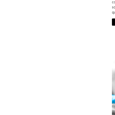
co
s
q