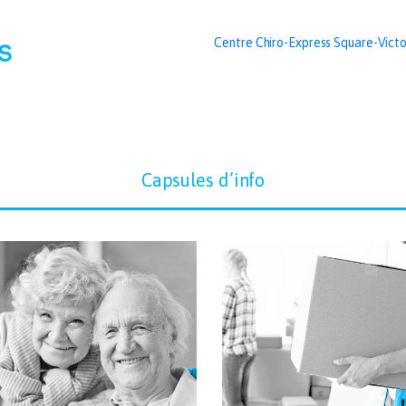
Centre Chiro-Express Square-Victo
Capsules d’info