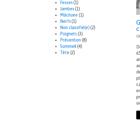
Fesses
(1)
Jambes
(1)
Mâchoire
(1)
G
Nerfs
(1)
c
Non classifié(e)
(2)
Poignets
(3)
Ch
Prévention
(8)
Sommeil
(4)
D
Tête
(2)
6
a
a
d
p
c
e
p
vi