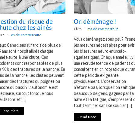
estion du risque de
On déménage !
hute chez les ainés
Chiro
Pas de commentaire
iro
Pas de commentaire
Vous déménagez sous peu? Pren
eux Canadiens sur trois de plus de
les mesures nécessaires pour évit
5 ans sont hospitalisés chaque
les blessures neuro-musculo-
nnée suite à une chute. Ces
squelettiques. Chaque année, il y
ccidents sont responsables de plus
une recrudescence de patients qu
e 90% des fractures de la hanche. En
consultent en chiropratique dura
lus de la hanche, les chutes peuvent
cette période exigeante
auser des fractures du poignet ou
physiquement. L’observation
ncore du bassin. L’autonomie est
n’étonne pas, lorsque l’on sait qu
récieuse, surtout lorsque nous
beaucoup de gens, gagnés par la
eillissons et […]
hâte et la fatigue, s’empressent 
tout terminer sans se soucier […]
Read More
Read More