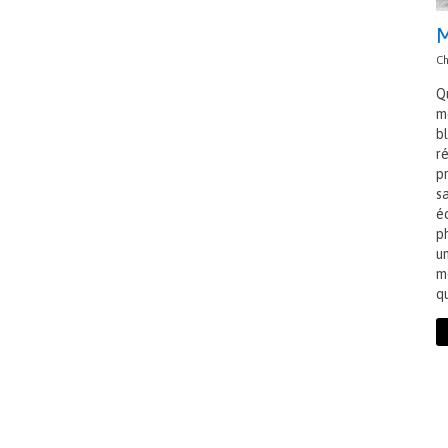
M
Ch
Q
mé
b
ré
p
s
é
p
un
m
qu