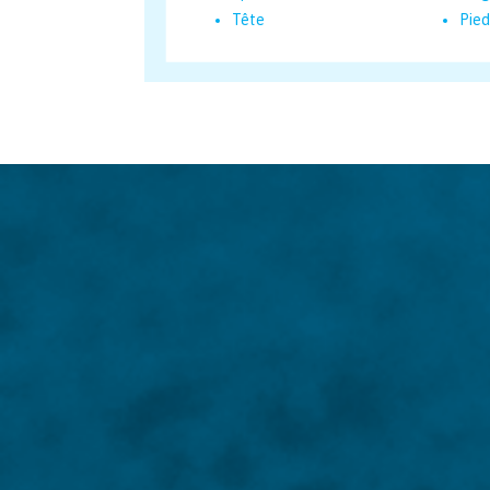
Tête
Pied