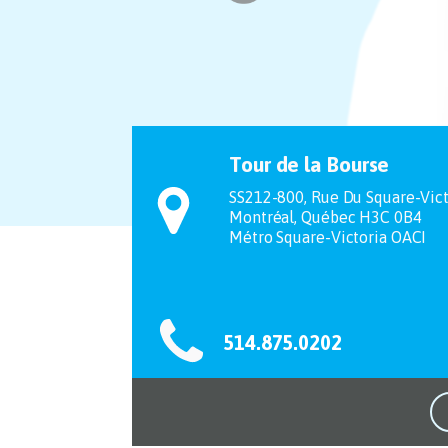
Tour de la Bourse
SS212-800, Rue Du Square-Vict
Montréal, Québec H3C 0B4
Métro Square-Victoria OACI
514.875.0202