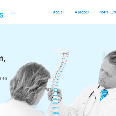
Accueil
À propos
Notre Clin
n,
r en