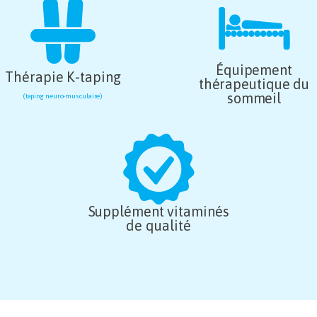
Équipement
Thérapie K-taping
thérapeutique du
sommeil
(taping neuro-musculaire)
Supplément vitaminés
de qualité