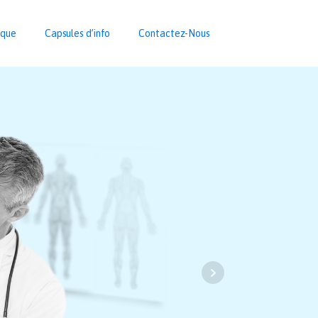
ique
Capsules d’info
Contactez-Nous
Prenez
votrez sa
en mains.
Prenez rendez-vous
dès maintenant !