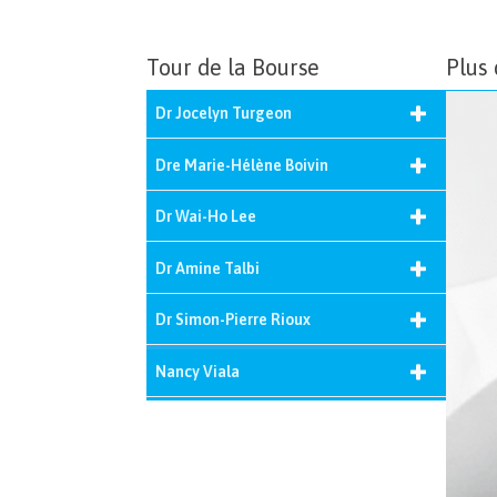
Tour de la Bourse
Plus 
Dr Jocelyn Turgeon
chiropraticien D.C.
Dre Marie-Hélène Boivin
chiropraticienne D.C.
Dr Wai-Ho Lee
chiropraticien D.C.
Dr Amine Talbi
chiropraticien D.C.
Dr Simon-Pierre Rioux
chiropraticien D.C.
Nancy Viala
massothérapeute