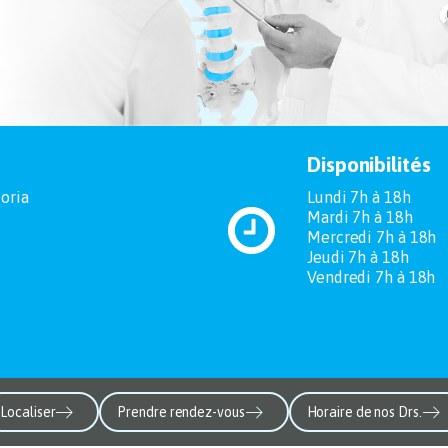
Disponibilités
oria
Lundi 7h à 18h
Mardi 7h à 18h
Mercredi 7h à 18h
Jeudi 7h à 18h
Vendredi 7h à 18h
Localiser
Prendre rendez-vous
Horaire de nos Drs.