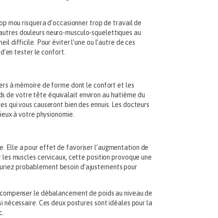
p mou risquera d’occasionner trop de travail de
t autres douleurs neuro-musculo-squelettiques au
l difficile. Pour éviter l’une ou l’autre de ces
 d’en tester le confort.
llers à mémoire de forme dont le confort et les
ds de votre tête équivalait environ au huitième du
res qui vous causeront bien des ennuis. Les docteurs
mieux à votre physionomie.
e. Elle a pour effet de favoriser l’augmentation de
et les muscles cervicaux, cette position provoque une
 auriez probablement besoin d’ajustements pour
 de compenser le débalancement de poids au niveau de
si nécessaire. Ces deux postures sont idéales pour la
c.