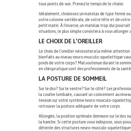
tous points de vue. Prenez le temps de le choisir.
Idéalement, choisissez un matelas de type ferme ou
votre colonne vertébrale, de votre tête et de votre
petit matin. À l’inverse, un matelas trop dur pourrait
situations, le plus simple consistera à vous allonger 
LE CHOIX DE L’OREILLER
Le choix de l’oreiller nécessitera la même attention 
bienfaits au niveau neuro-musculo-squelettique vaudr
poids de votre corps? Mal soutenue durant le sommeil,
en chiropratique sont des professionnels de la santé 
LA POSTURE DE SOMMEIL
Sur le dos? Sur le ventre? Sur le côté? Les professi
la courbe lombaire, causant un coincement au niveau d
tension sur votre système neuro-musculo-squelettiqu
retrouver la posture adéquate de votre corps.
Allongée, la position optimale demeure sur le dos ou
la hanche. Si cette posture vous indispose, vous pouv
détente des structures neuro-musculo-squelettiques qu