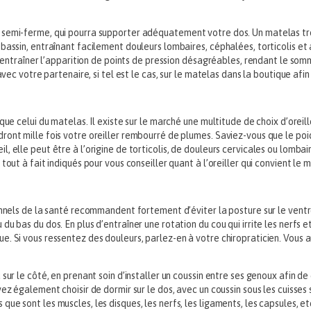
 semi-ferme, qui pourra supporter adéquatement votre dos. Un matelas tro
 bassin, entraînant facilement douleurs lombaires, céphalées, torticolis e
 entraîner l’apparition de points de pression désagréables, rendant le sommei
avec votre partenaire, si tel est le cas, sur le matelas dans la boutique afin
que celui du matelas. Il existe sur le marché une multitude de choix d’orei
ont mille fois votre oreiller rembourré de plumes. Saviez-vous que le poi
 elle peut être à l’origine de torticolis, de douleurs cervicales ou lombai
tout à fait indiqués pour vous conseiller quant à l’oreiller qui convient le 
onnels de la santé recommandent fortement d’éviter la posture sur le ventr
u bas du dos. En plus d’entraîner une rotation du cou qui irrite les nerfs 
e. Si vous ressentez des douleurs, parlez-en à votre chiropraticien. Vous
 sur le côté, en prenant soin d’installer un coussin entre ses genoux afin
ez également choisir de dormir sur le dos, avec un coussin sous les cuisses 
e sont les muscles, les disques, les nerfs, les ligaments, les capsules, et