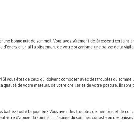
rer une bonne nuit de sommeil. Vous avez sûrement déjà ressenti certains 
que d’énergie, un affaiblissement de votre organisme, une baisse de la vigil
mir! Si vous êtes de ceux qui doivent composer avec des troubles du sommei
a qualité de votre matelas, de votre oreiller et de votre posture. Ils sont
us baillez toute la journée? Vous avez des troubles de mémoire et de conce
eut-être d’apnée du sommeil… L’apnée du sommeil consiste en des pauses r